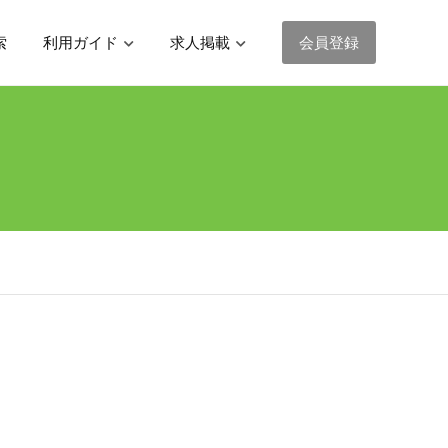
索
利用ガイド
求人掲載
会員登録
求人検索の使い方
プッシュ通知登録
ログイン
掲載までの流れ
よくある質問