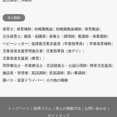
求人職種
保育士
保育補助
幼稚園教諭
幼稚園教諭補助
保育教諭
主任保育士
園長・副園長
栄養士・調理師
看護師・准看護師
ベビーシッター
放課後児童支援員（学童指導員）
学童保育補助
児童発達支援管理責任者
児童指導員（放デイ）
児童発達支援員（療育）
理学療法士・作業療法士・言語聴覚士・公認心理師
障害児支援員
施設長・管理者
英語講師
音楽講師
習い事講師
園バス・送迎ドライバー
その他の職種
トップページ
採用コラム
求人の掲載方法
お問い合わせ
サイトマップ