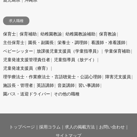
求人職種
保育士
保育補助
幼稚園教諭
幼稚園教諭補助
保育教諭
主任保育士
園長・副園長
栄養士・調理師
看護師・准看護師
ベビーシッター
放課後児童支援員（学童指導員）
学童保育補助
児童発達支援管理責任者
児童指導員（放デイ）
児童発達支援員（療育）
理学療法士・作業療法士・言語聴覚士・公認心理師
障害児支援員
施設長・管理者
英語講師
音楽講師
習い事講師
園バス・送迎ドライバー
その他の職種
トップページ
採用コラム
求人の掲載方法
お問い合わせ
サイトマップ